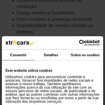
Conforto e excelente posição de
condução
Espaço interior e flexibilidade
Estilo moderno e presença na estrada
Disponibilidade de versões híbridas ou
elétricas
Ideal para cidade, estrada e famílias
Os SUV são uma solução versátil para quem
procura conforto e praticidade.
Consentir
Detalhes
Sobre os cookies
Qual é o melhor SUV para ti?
Este website utiliza cookies
O melhor SUV depende da tua rotina e
Utilizamos cookies para personalizar conteúdo e
anúncios, fornecer funcionalidades de redes sociais e
necessidades. Antes de decidires, considera
analisar o nosso tráfego. Também partilhamos
informações acerca da sua utilização do site com os
o seguinte:
nossos parceiros de redes sociais, de publicidade e de
análise, que as podem combinar com outras informações
que lhes forneceu ou recolhidas por estes a partir da sua
Finalidade: cidade, família ou lazer
utilização dos respetivos serviços.
Tipo de motor: gasolina, elétrico ou