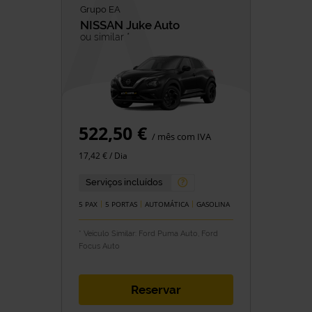
Grupo EA
NISSAN
Juke Auto
ou similar *
522,50 €
/ mês com IVA
17,42 € / Dia
Serviços incluídos
5 PAX
5 PORTAS
AUTOMÁTICA
GASOLINA
* Veículo Similar: Ford Puma Auto, Ford
Focus Auto
Reservar