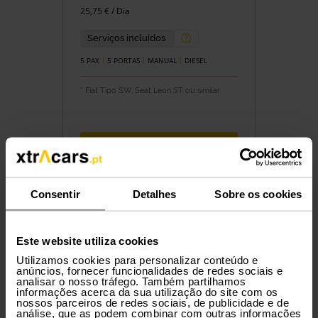
25,75 € / Dia
Serviços incluídos
5 PAX
5 PORTAS
MANUAL
DIESEL
* Fiat Tipo SW, Seat Leon ST ou similar
Reservar
Consentir
Detalhes
Sobre os cookies
Grupo FA
AUDI
A3 Sportback
Este website utiliza cookies
ou similar
Utilizamos cookies para personalizar conteúdo e
anúncios, fornecer funcionalidades de redes sociais e
analisar o nosso tráfego. Também partilhamos
informações acerca da sua utilização do site com os
nossos parceiros de redes sociais, de publicidade e de
análise, que as podem combinar com outras informações