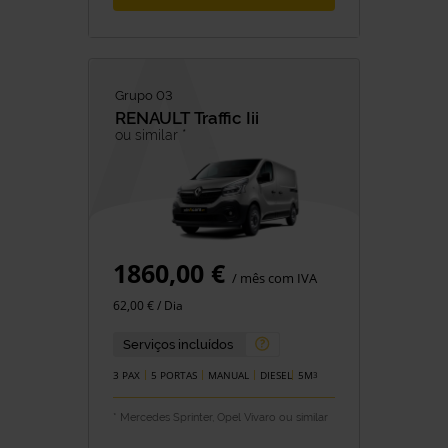
Grupo 03
RENAULT
Traffic Iii
ou similar *
1860,00 €
/ mês com IVA
62,00 € / Dia
Serviços incluídos
3 PAX
5 PORTAS
MANUAL
DIESEL
5M
3
* Mercedes Sprinter, Opel Vivaro ou similar