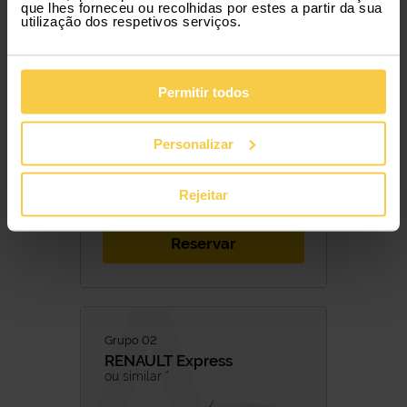
que lhes forneceu ou recolhidas por estes a partir da sua
utilização dos respetivos serviços.
779,50 €
/ mês com IVA
25,98 € / Dia
Permitir todos
Serviços incluídos
5 PAX
5 PORTAS
AUTOMÁTICA
GASOLINA
Personalizar
Rejeitar
Reservar
Grupo 02
RENAULT
Express
ou similar *