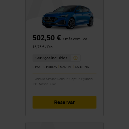
502,50 €
/ mês com IVA
16,75 € / Dia
Serviços incluídos
5 PAX
5 PORTAS
MANUAL
GASOLINA
* Veículo Similar: Renault Captur, Hyundai
I30, Nissan Juke
Reservar