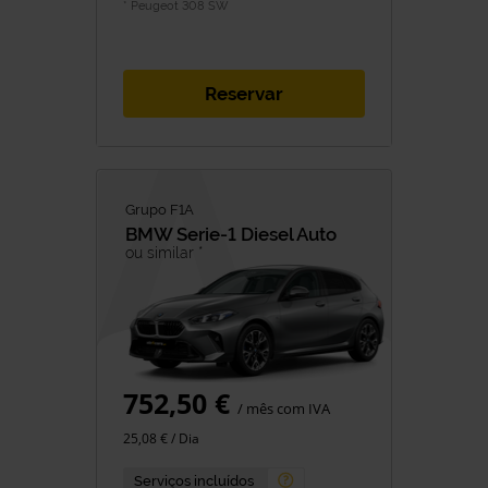
* Peugeot 308 SW
Reservar
Grupo F1A
BMW
Serie-1 Diesel Auto
ou similar *
752,50 €
/ mês com IVA
25,08 € / Dia
Serviços incluídos