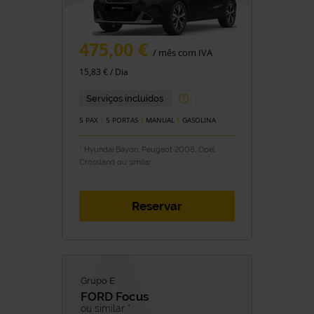
475,00 €
/ mês com IVA
15,83 € / Dia
Serviços incluídos
5 PAX
5 PORTAS
MANUAL
GASOLINA
* Hyundai Bayon, Peugeot 2008, Opel
Crossland ou similar
Reservar
Grupo E
FORD
Focus
ou similar *