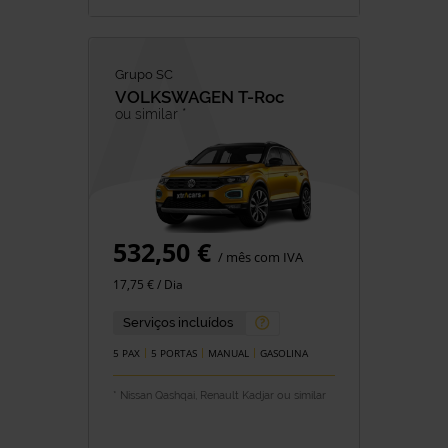
Grupo SC
VOLKSWAGEN
T-Roc
ou similar *
532,50 €
/ mês com IVA
17,75 € / Dia
Serviços incluídos
5 PAX
5 PORTAS
MANUAL
GASOLINA
* Nissan Qashqai, Renault Kadjar ou similar