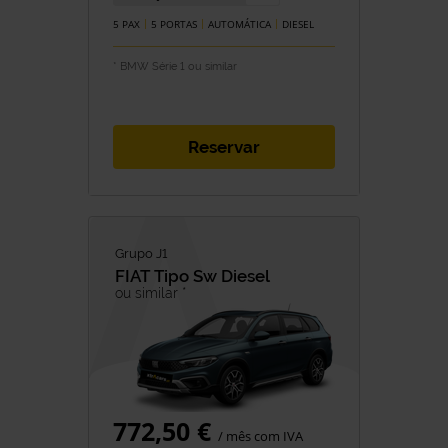
5 PAX
5 PORTAS
AUTOMÁTICA
DIESEL
* BMW Série 1 ou similar
Reservar
Grupo J1
FIAT
Tipo Sw Diesel
ou similar *
772,50 €
/ mês com IVA