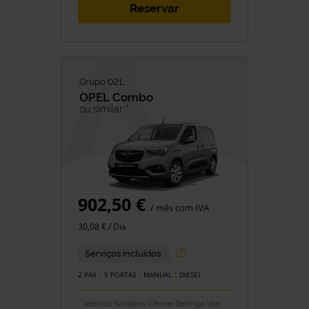
Reservar
Grupo 02L
OPEL
Combo
ou similar *
902,50 €
/ mês com IVA
30,08 € / Dia
Serviços incluídos
2 PAX
5 PORTAS
MANUAL
DIESEL
* Veículos Similares: Citroen Berlingo Van,