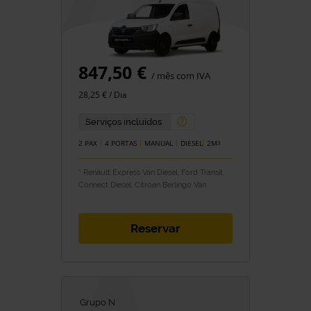
847,50 €
/ mês com IVA
28,25 € / Dia
Serviços incluídos
2 PAX
4 PORTAS
MANUAL
DIESEL
2M
3
* Renault Express Van Diesel, Ford Transit
Connect Diesel, Citroen Berlingo Van
Reservar
Grupo N