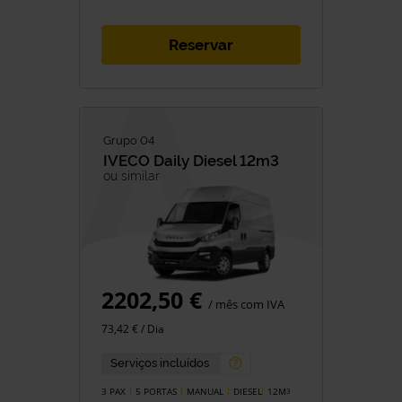
Reservar
Grupo 04
IVECO
Daily Diesel 12m3
ou similar
2202,50 €
/ mês com IVA
73,42 € / Dia
Serviços incluídos
3 PAX
5 PORTAS
MANUAL
DIESEL
12M
3