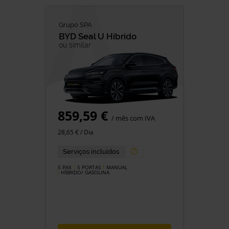
Grupo SPA
BYD
Seal U Hibrido
ou similar
859,59 €
/ mês com IVA
28,65 € / Dia
Serviços incluídos
5 PAX
5 PORTAS
MANUAL
HÍBRIDO/ GASOLINA