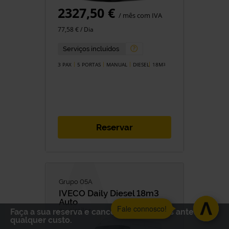
2327,50 €
/ mês com IVA
77,58 € / Dia
Serviços incluídos
3 PAX
5 PORTAS
MANUAL
DIESEL
18M
3
Reservar
Grupo 05A
IVECO
Daily Diesel 18m3
Auto
Fale connosco!
ou similar
Faça a sua reserva e cancele até 48 horas antes sem
qualquer custo.