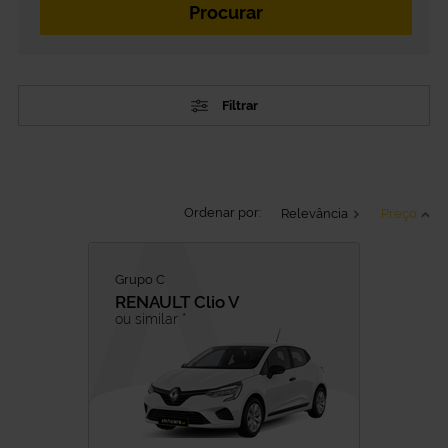
Filtrar
TIPO
Ordenar por:
Relevância
Preço
Ligeiros
Carrinhas Comerciais
CATEGORIA
Grupo C
Carros Citadinos
RENAULT
Clio V
ou similar *
SUV
Carros Familiares
Carros Premium
Minivan
Carrinhas Mercadorias