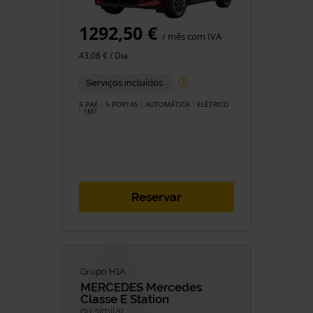
1292,50 €
/ mês com IVA
43,08 € / Dia
Serviços incluídos
5 PAX
5 PORTAS
AUTOMÁTICA
ELÉTRICO
1M
3
Reservar
Grupo H1A
MERCEDES
Mercedes
Classe E Station
ou similar