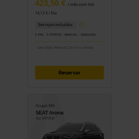
423,50 €
/ mês com IVA
COMBUSTÍVEL
14,12 € / Dia
Gasolina
Diesel
Híbrido
Híbrido/ Gasolina
Serviços incluídos
Elétrico
5 PAX
5 PORTAS
MANUAL
GASOLINA
TRANSMISSÃO
* Seat Ibiza, Renault Clio IV ou similar
Manual
Automática
Reservar
Grupo SM
SEAT
Arona
ou similar *