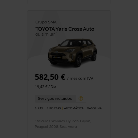
Grupo SMA
TOYOTA
Yaris Cross Auto
ou similar *
582,50 €
/ mês com IVA
19,42 € / Dia
Serviços incluídos
5 PAX
5 PORTAS
AUTOMÁTICA
GASOLINA
* Veículos Similares: Hyundai Bayon,
Peugeot 2008, Seat Arona