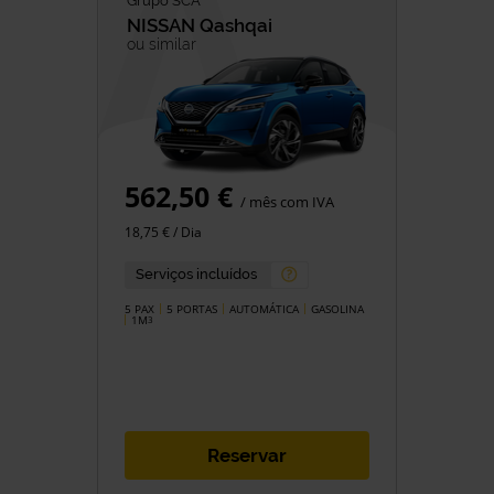
Grupo SCA
NISSAN
Qashqai
ou similar
562,50 €
/ mês com IVA
18,75 € / Dia
Serviços incluídos
5 PAX
5 PORTAS
AUTOMÁTICA
GASOLINA
1M
3
Reservar