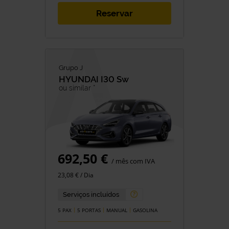
Reservar
Grupo J
HYUNDAI
I30 Sw
ou similar *
692,50 €
/ mês com IVA
23,08 € / Dia
Serviços incluídos
5 PAX
5 PORTAS
MANUAL
GASOLINA