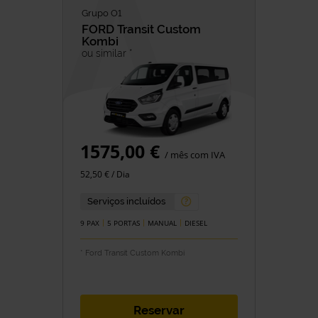
Grupo O1
FORD
Transit Custom
Kombi
ou similar *
1575,00 €
/ mês com IVA
52,50 € / Dia
Serviços incluídos
9 PAX
5 PORTAS
MANUAL
DIESEL
* Ford Transit Custom Kombi
Reservar