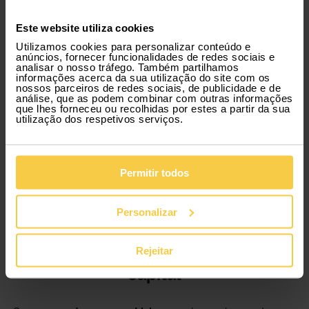
ainda não ser possível alugar carro sem cartão de
crédito, a Xtracars é a melhor solução para alugueres
Este website utiliza cookies
de curta duração ou longa duração, de forma 100%
digital. Quando já não precisares do carro, podes
Utilizamos cookies para personalizar conteúdo e
entregá-lo sem penalizações.
anúncios, fornecer funcionalidades de redes sociais e
analisar o nosso tráfego. Também partilhamos
informações acerca da sua utilização do site com os
Vários modelos para aluguer de
nossos parceiros de redes sociais, de publicidade e de
análise, que as podem combinar com outras informações
carro em Prior Velho
que lhes forneceu ou recolhidas por estes a partir da sua
utilização dos respetivos serviços.
Alugar carro desportivo ou optar por um aluguer de
carro familiar em Prior Velho é agora mais flexível com
a Xtracars. Tens vários modelos de carros disponíveis,
Permitir todos
de acordo com as tuas necessidades. Podes alugar
carro de um dia até 12 meses, sempre com as
melhores ofertas para aluguer de carros low cost em
Personalizar
Portugal.
Rent-a-car Lisboa: conhece a
Rejeitar
capital