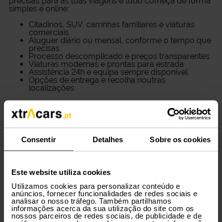
precisas para as tuas viagens e tudo começa de forma
simples e online:
Citadinos, SUV, carrinhas familiares e viaturas
comerciais
Aluguer diário ou mensal, conforme o tempo que
precisas
Processo descomplicado e preços transparentes
Viaturas modernas e prontas para estrada
Assistência 24h e equipa sempre disponível
Opções de entrega e recolha noutras
localizações
Serviços pensados para as tuas
necessidades
Consentir
Detalhes
Sobre os cookies
Aluguer de curta e longa duração
Frota comercial para trabalho
Soluções para empresas
Entregas personalizadas em hotéis e empresas
Este website utiliza cookies
Pick-up e drop-off rápidos
Seguro incluído e extras disponíveis
Utilizamos cookies para personalizar conteúdo e
Condições especiais para clientes regulares
anúncios, fornecer funcionalidades de redes sociais e
analisar o nosso tráfego. Também partilhamos
Métodos de pagamento e
informações acerca da sua utilização do site com os
nossos parceiros de redes sociais, de publicidade e de