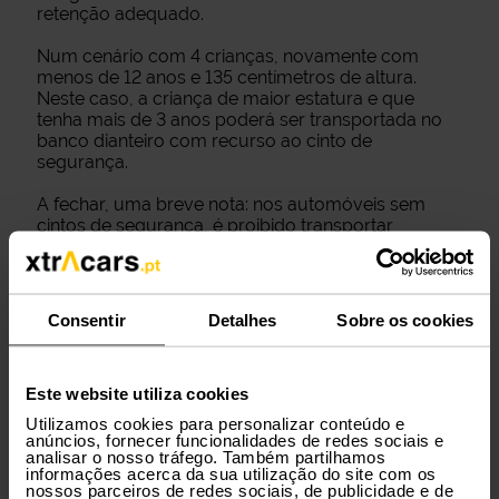
retenção adequado.
Num cenário com 4 crianças, novamente com
menos de 12 anos e 135 centímetros de altura.
Neste caso, a criança de maior estatura e que
tenha mais de 3 anos poderá ser transportada no
banco dianteiro com recurso ao cinto de
segurança.
A fechar, uma breve nota: nos automóveis sem
cintos de segurança, é proibido transportar
crianças com menos de 3 anos.
Consentir
Detalhes
Sobre os cookies
Este website utiliza cookies
Utilizamos cookies para personalizar conteúdo e
anúncios, fornecer funcionalidades de redes sociais e
analisar o nosso tráfego. Também partilhamos
informações acerca da sua utilização do site com os
nossos parceiros de redes sociais, de publicidade e de