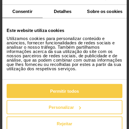
Um tipo de carro desportivo é sempre uma opção
para quem vê na condução algo mais que uma
Consentir
Detalhes
Sobre os cookies
deslocação do ponto A para o ponto B. À habitual
performance, estes veículos permitem que te
distingas na estrada a quilómetros de distância:
pelo seu design, claro, normalmente agressivo e
Este website utiliza cookies
arrojado, mas também pelo ronco do motor.
Utilizamos cookies para personalizar conteúdo e
anúncios, fornecer funcionalidades de redes sociais e
Porém, deixamos aqui um aviso que deve ser
analisar o nosso tráfego. Também partilhamos
levado muito a sério: ao volante de um carro
informações acerca da sua utilização do site com os
nossos parceiros de redes sociais, de publicidade e de
desportivo ou de um monovolume, as regras de
análise, que as podem combinar com outras informações
trânsito são as mesmas, tal como os limites de
que lhes forneceu ou recolhidas por estes a partir da sua
velocidade. A condução defensiva deve ser,
utilização dos respetivos serviços.
portanto, uma máxima a cumprir.
Permitir todos
Personalizar
Rejeitar