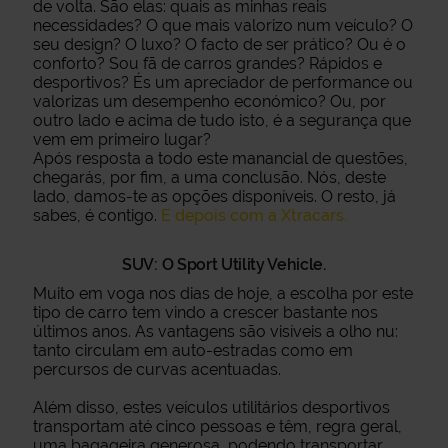
de volta. São elas: quais as minhas reais
necessidades? O que mais valorizo num veículo? O
seu design? O luxo? O facto de ser prático? Ou é o
conforto? Sou fã de carros grandes? Rápidos e
desportivos? És um apreciador de performance ou
valorizas um desempenho económico? Ou, por
outro lado e acima de tudo isto, é a segurança que
vem em primeiro lugar?
Após resposta a todo este manancial de questões,
chegarás, por fim, a uma conclusão. Nós, deste
lado, damos-te as opções disponíveis. O resto, já
sabes, é contigo.
E depois com a Xtracars.
SUV: O Sport Utility Vehicle.
Muito em voga nos dias de hoje, a escolha por este
tipo de carro tem vindo a crescer bastante nos
últimos anos. As vantagens são visíveis a olho nu:
tanto circulam em auto-estradas como em
percursos de curvas acentuadas.
Além disso, estes veículos utilitários desportivos
transportam até cinco pessoas e têm, regra geral,
uma bagageira generosa, podendo transportar