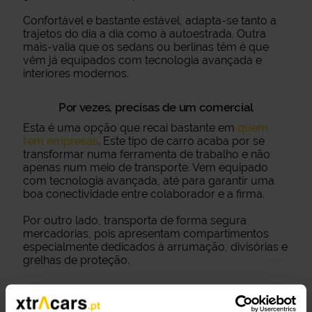
Confortável e bastante estável, adapta-se tanto a
trajetos do dia a dia como à autoestrada. Outra
mais-valia que os sedans ou berlinas têm é que
vêm já equipados com tecnologia avançada e
interiores modernos.
Por vezes, precisas de um comercial
Esta é uma opção que recai bastante em
quem
tem empresas
. Este tipo de carro acaba por se
transformar numa ferramenta de trabalho e não
apenas num meio de transporte. Vem equipado
com tecnologia avançada, até para garantir uma
boa conectividade entre colaborador e a firma.
Por outro lado, transporta de forma segura
mercadorias, pois apresentam compartimentos
especialmente dedicados à arrumação, divisórias e
grelhas de proteção.
Emoções fortes? Um desportivo!