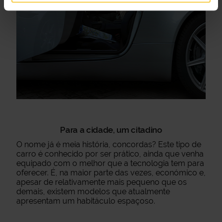
Para a cidade, um citadino
O nome já é meia história, concordas? Este tipo de
carro é conhecido por ser prático, ainda que venha
equipado com o melhor que a tecnologia tem para
oferecer. É, na maior parte das vezes, económico e,
apesar de relativamente mais pequeno que os
demais, existem modelos que atualmente
apresentam um habitáculo espaçoso.