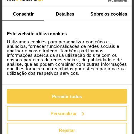
Consentir
Detalhes
Sobre os cookies
Desporto e aventura
Norte
Este website utiliza cookies
Seguem-se os melhores destinos para umas férias
radicais. Aperta o capacete, no Parque Natural do
Utilizamos cookies para personalizar conteúdo e
Alvão podes escolher entre canyoning, escalada e
anúncios, fornecer funcionalidades de redes sociais e
analisar o nosso tráfego. Também partilhamos
caminhadas. Tudo, sempre acompanhado pelas
informações acerca da sua utilização do site com os
mais bonitas paisagens naturais. Perfeito para
nossos parceiros de redes sociais, de publicidade e de
atividades aquáticas como caiaque e passeios de
análise, que as podem combinar com outras informações
que lhes forneceu ou recolhidas por estes a partir da sua
barco, no Rio Douro, além de te aventurares, ainda
utilização dos respetivos serviços.
usufruis de uma vista deslumbrante para as
vinhas.
Centro
Permitir todos
É na famosa Serra da Lousã que os fãs de
mountain biking encontram o sítio perfeito para
praticar este desporto. Para os amantes de
Personalizar
escalada, o destino é o mesmo. O plus é a
paisagem de tirar o fôlego. Na Praia de Peniche, os
surfistas de todos os níveis encontram as
Rejeitar
condições perfeitas para aprender ou aperfeiçoar