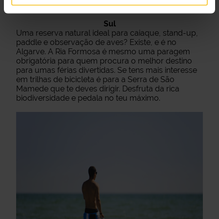
as suas técnicas.
Sul
Uma reserva natural ideal para caiaque, stand-up,
paddle e observação de aves? Existe, e é no
Algarve. A Ria Formosa é mesmo uma paragem
obrigatória para quem procura o melhor destino
para umas férias divertidas. Se tens mais interesse
em trilhas de bicicleta é para a Serra de São
Mamede que te deves dirigir. Desfruta da rica
biodiversidade e pedala no teu máximo.