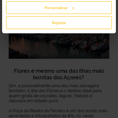
Personalizar
Rejeitar
Flores é mesmo uma das ilhas mais
bonitas dos Açores?
Sim, e possivelmente uma das mais selvagens
também. A ilha das Flores é o destino ideal para
quem gosta de cascatas, lagoas, falésias e
natureza em estado puro.
A Poça da Ribeira do Ferreiro é um dos locais mais
apreciados e fotografados da ilha. As várias