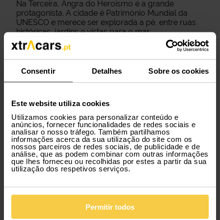
Na Terceira, Angra do Heroísmo é a grande
protagonista. A cidade é Património Mundial da
UNESCO e merece ser explorada a pé, entre ruas
históricas, jardins e vistas para o mar.
Apesar de roubar grande parte da atenção, a ilha
não vive só da cidade. O Algar do carvão é uma
das experiências mais impressionantes dos Açores:
Consentir
Detalhes
Sobre os cookies
é uma antiga chaminé vulcânica que podes visitar
por dentro. Também não podes perder a Serra do
Cume, onde os campos verdes divididos por
Este website utiliza cookies
muros parecem uma manta de retalhos.
Utilizamos cookies para personalizar conteúdo e
anúncios, fornecer funcionalidades de redes sociais e
Tempo recomendado
: 3 dias.
analisar o nosso tráfego. Também partilhamos
Melhor para
: cultura, vulcanismo e paisagens
informações acerca da sua utilização do site com os
rurais.
nossos parceiros de redes sociais, de publicidade e de
análise, que as podem combinar com outras informações
que lhes forneceu ou recolhidas por estes a partir da sua
utilização dos respetivos serviços.
Permitir todos