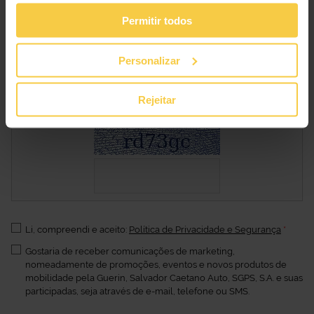
Permitir todos
Periodo
:
*
Personalizar
Rejeitar
Por favor, copie os caracteres da imagem para o campo em
baixo.
Li, compreendi e aceito:
Política de Privacidade e Segurança
*
Gostaria de receber comunicações de marketing,
nomeadamente de promoções, eventos e novos produtos de
mobilidade pela Guerin, Salvador Caetano Auto, SGPS, S.A. e suas
participadas, seja através de e-mail, telefone ou SMS.