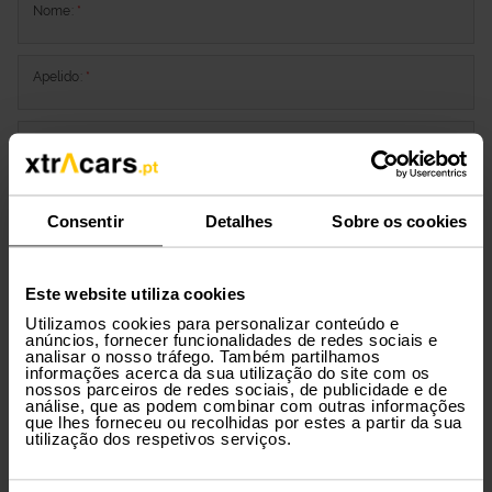
Nome
:
*
Apelido
:
*
Tipo de entidade
:
*
Telemóvel
:
*
Consentir
Detalhes
Sobre os cookies
Email
:
*
Este website utiliza cookies
Utilizamos cookies para personalizar conteúdo e
anúncios, fornecer funcionalidades de redes sociais e
Localidade
:
*
analisar o nosso tráfego. Também partilhamos
informações acerca da sua utilização do site com os
nossos parceiros de redes sociais, de publicidade e de
análise, que as podem combinar com outras informações
Data
:
*
que lhes forneceu ou recolhidas por estes a partir da sua
utilização dos respetivos serviços.
Interesse
:
*