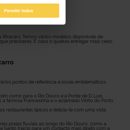
ecessidades.
Permitir todos
ia
a Xtracars. Temos vários modelos disponíveis de
que precisares. E caso o queiras entregar mais cedo,
carro
ários pontos de referência e locais emblemáticos
sim como para o Rio Douro e a Ponte de D. Luís.
es a famosa Francesinha e o aclamado Vinho do Porto.
s restaurantes típicos e delicia-te com uma vista
árias praias fluviais ao longo do Rio Douro, como a
de Santo Inácio para um contacto mais direto com a