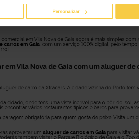
luguer de carros 100% digital flexível e adaptado às tuas n
Personalizar
ários modelos para aluguer de carros em Ga
a comercial em Vila Nova de Gaia agora é mais simples com 
e carros em Gaia
, com um serviço 100% digital, pelo tempo 
rro!
ar em Vila Nova de Gaia com um aluguer de 
uguer de carro da Xtracars. A cidade vizinha do Porto tem v
a cidade, onde tens uma vista incrível para o pôr-do-sol, as
s encontrar vários restaurantes típicos e bares para provar
 paragem obrigatória para quem gosta de peixe. Visita um do
derás aproveitar um
aluguer de carros em Gaia
para visitar v
. Poderás também visitar o Parque Biológico de Gaia e o Zoo 