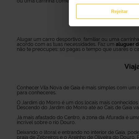
ou uma carrinha comercial, damos-te um sistema de a
Rejeitar
V
Alugar um carro desportivo, familiar ou uma carrinh
acordo com as tuas necessidades. Faz um
aluguer d
não te preocupes: só pagas o tempo que usares o ca
Viaj
Conhecer Vila Nova de Gaia é mais simples com um al
para conheceres.
O Jardim do Morro é um dos locais mais conhecidos d
Descendo do Jardim do Morro até ao Cais de Gaia vai
Já mais afastado do Centro, a zona da Afurada é uma
incrível sobre o rio Douro.
Deixando o litoral e entrando no interior de Gaia, po
praia de Zebreiros e o Areinho de Oliveira do Douro