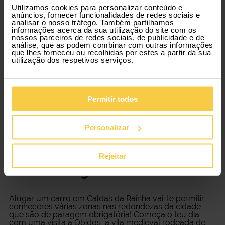
com todas as condições adaptadas a ti. Conhece um
Utilizamos cookies para personalizar conteúdo e
serviço de aluguer de carros 100% digital e flexível!
anúncios, fornecer funcionalidades de redes sociais e
analisar o nosso tráfego. Também partilhamos
informações acerca da sua utilização do site com os
Vários modelos para o teu aluguer
nossos parceiros de redes sociais, de publicidade e de
análise, que as podem combinar com outras informações
de carro
que lhes forneceu ou recolhidas por estes a partir da sua
utilização dos respetivos serviços.
Escolhe o modelo de veículo mais se adapta às tuas
necessidades e é só seguir viagem! Carros mais
Permitir todos
familiares ou carros mais desportivos, temos várias
opções de escolha. Se procuras um aluguer de carro
com entrega e recolha, a Xtracars é a escolha certa
Personalizar
para ti.
Viajar em Caldas da Rainha com um
Rejeitar
aluguer de carros
Alugar um carro em Caldas da Rainha vai-te permitir
conheceres várias zonas nas redondezas da cidade
que são de paragem obrigatória! Começa o teu dia
com uma visita a Óbidos, a vila medieval rodeada de