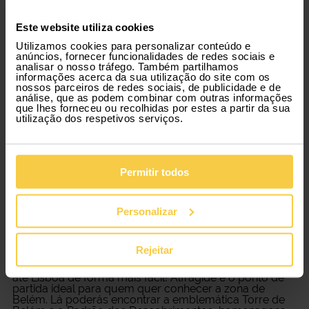
Escolhe o modelo de aluguer de
Este website utiliza cookies
carros adaptado a ti
Utilizamos cookies para personalizar conteúdo e
anúncios, fornecer funcionalidades de redes sociais e
analisar o nosso tráfego. Também partilhamos
informações acerca da sua utilização do site com os
A Xtracars dá-te a flexibilidade que necessitas para o
nossos parceiros de redes sociais, de publicidade e de
teu dia-a-dia a deslocares-te na zona de Lisboa. O
análise, que as podem combinar com outras informações
aluguer de carros em Alfragide
dá-te a oportunidade
que lhes forneceu ou recolhidas por estes a partir da sua
de viajar até à Capital sem preocupações e com a toda
utilização dos respetivos serviços.
a liberdade. Com a Xtracars também podes escolher
estender o período de utilização da viatura ou até
entregá-la antes do fim do contrato. É simples e
flexível!
Permitir todos
Aluguer de carros em Alfragide:
Personalizar
conhece Lisboa!
Rejeitar
A Xtracars dá-te a possibilidade de fazeres um
aluguer
de carros em Alfragide
para que te possas deslocar
até Lisboa de forma mais fácil! Alfragide é o ponto de
partida ideal para quem quer conhecer a zona de
Belém. Lá poderás encontrar a emblemática Torre de