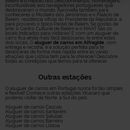
Belém e o Padrão dos Descobrimentos, homenagens
inconfundíveis aos navegadores portugueses que
desbravaram o mundo. Aproveita também para
conheceres o Mosteiro dos Jerónimos e o Palácio de
Belém, residência oficial do Presidente da República, e
para provares o típico Pastel de Belém. Se gostas de
arte, o Centro Cultural de Belém e o MAAT são os
locais indicados para visitares! E com um aluguer de
carro fica ainda mais fácil deslocares-te entre estes
dois locais. O
aluguer de carros em Alfragide
, com
entrega e recolha, é a solução perfeita para te
deslocares de forma mais rápida entre as várias
atrações que Lisboa tem para te oferecer! Descobre
todas as condições que temos para te oferecer.
Outras estações
O
aluguer de carros em Portugal
nunca foi tão simples
e flexível! Conhece outras estações Xtracars que
poderás visitar de Norte a Sul do país:
Aluguer de carros Cascais
Aluguer de carros Santarém
Aluguer de carros Setúbal
Aluguer de carros Barreiro
Aluguer de carros Lisboa