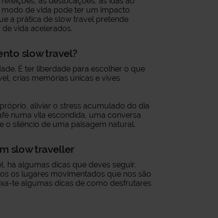
refeições, as deslocações, as idas ao
e modo de vida pode ter um impacto
que a prática de slow travel pretende
 de vida acelerados.
nto slow travel?
ade. É ter liberdade para escolher o que
vel, crias memórias únicas e vives
próprio, aliviar o stress acumulado do dia
café numa vila escondida, uma conversa
 o silêncio de uma paisagem natural.
m slow traveller
l, há algumas dicas que deves seguir.
odos os lugares movimentados que nos são
xa-te algumas dicas de como desfrutares