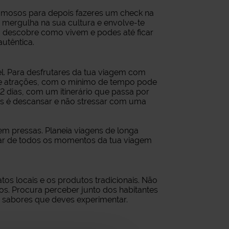
famosos para depois fazeres um check na
ís mergulha na sua cultura e envolve-te
, descobre como vivem e podes até ficar
utêntica.
el. Para desfrutares da tua viagem com
 de atrações, com o mínimo de tempo pode
 2 dias, com um itinerário que passa por
érias é descansar e não stressar com uma
sem pressas. Planeia viagens de longa
tar de todos os momentos da tua viagem
tos locais e os produtos tradicionais. Não
idos. Procura perceber junto dos habitantes
os sabores que deves experimentar.