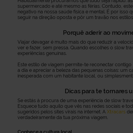
Habitualmente procuramos que tudo seja rápido: as 
supermercado e até mesmo as férias. Contudo, est
negativo na nossa saúde física e mental. É por isso 
seguir na direção oposta e pôr um travão nos estilos
Porquê aderir ao movime
Viajar devagar é muito mais do que reduzir a velocid
ver e fazer, sem pressa. Quando escolhes o slow tra
experiências genuínas.
Este estilo de viagem permite-te reconectar contigo 
a dia e apreciar a beleza das pequenas coisas: um 
inesperada com um habitante local, ou simplesmente
Dicas para te tornares u
Se estás à procura de uma experiência de slow trave
Esquece tudo aquilo que vês nas redes sociais e t
sugeridos pelos sites virais na internet. A
Xtracars
dei
verdadeiramente da tua próxima viagem.
Conhece a cultura local