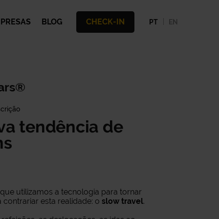
PRESAS
BLOG
CHECK-IN
PT
EN
ars®
crição
va tendência de
ns
 utilizamos a tecnologia para tornar
ontrariar esta realidade: o
slow travel
.