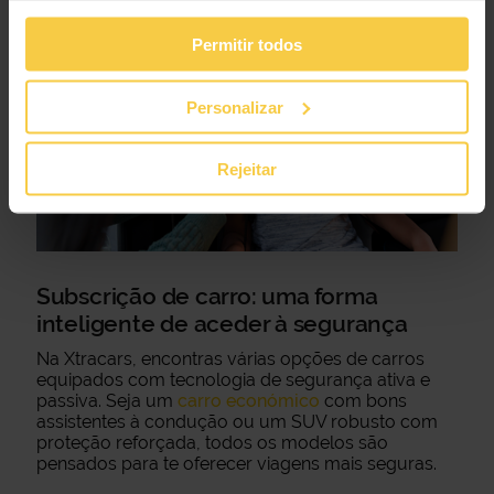
Permitir todos
Personalizar
Rejeitar
Subscrição de carro: uma forma
inteligente de aceder à segurança
Na Xtracars, encontras várias opções de carros
equipados com tecnologia de segurança ativa e
passiva. Seja um
carro económico
com bons
assistentes à condução ou um SUV robusto com
proteção reforçada, todos os modelos são
pensados para te oferecer viagens mais seguras.