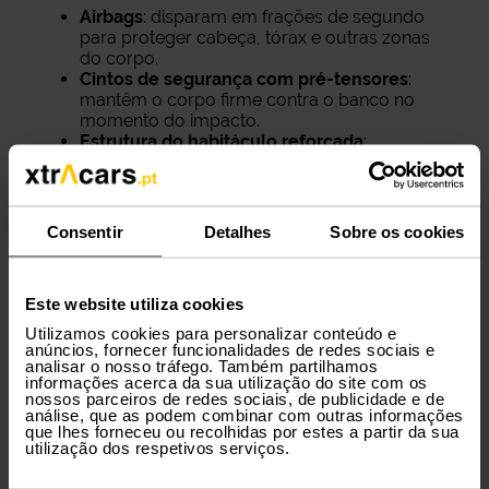
Airbags
: disparam em frações de segundo
para proteger cabeça, tórax e outras zonas
do corpo.
Cintos de segurança com pré-tensores
:
mantêm o corpo firme contra o banco no
momento do impacto.
Estrutura do habitáculo reforçada
:
desenhada para absorver e distribuir a força
de uma colisão.
Encostos de cabeça ativos
: minimizam o
efeito "chicote” em colisões traseiras.
Consentir
Detalhes
Sobre os cookies
Estes extras não impedem um acidente, mas
podem reduzir significativamente as suas
Este website utiliza cookies
consequências para condutor e passageiros.
Utilizamos cookies para personalizar conteúdo e
anúncios, fornecer funcionalidades de redes sociais e
analisar o nosso tráfego. Também partilhamos
informações acerca da sua utilização do site com os
nossos parceiros de redes sociais, de publicidade e de
análise, que as podem combinar com outras informações
que lhes forneceu ou recolhidas por estes a partir da sua
utilização dos respetivos serviços.