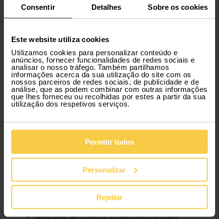
Consentir
Detalhes
Sobre os cookies
Este website utiliza cookies
Utilizamos cookies para personalizar conteúdo e
anúncios, fornecer funcionalidades de redes sociais e
analisar o nosso tráfego. Também partilhamos
informações acerca da sua utilização do site com os
nossos parceiros de redes sociais, de publicidade e de
análise, que as podem combinar com outras informações
que lhes forneceu ou recolhidas por estes a partir da sua
utilização dos respetivos serviços.
Dicas práticas para fazeres o Percurso dos Sete
Vales Suspensos.
Algumas dicas essenciais para aproveitares o trilho
Permitir todos
com conforto e segurança:
Leva bastante água, uma vez que não
Personalizar
existem pontos de abastecimento
Calça sapatos confortáveis e aderentes
Evita as horas de maior calor, especialmente
Rejeitar
no verão
Verifica o tempo antes de sair
Respeita sempre os limites naturais das