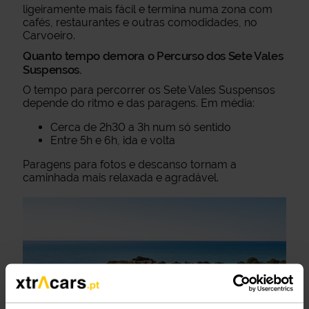
ligeiramente mais fácil e termina numa zona com
cafés, restaurantes e outras comodidades, no
Carvoeiro.
Quanto tempo demora o Percurso dos Sete Vales
Suspensos.
O tempo para percorrer os Sete Vales Suspensos
depende do ritmo e das paragens. Em média:
Cerca de 2h30 a 3h num só sentido
Entre 5h e 6h, ida e volta
Paragens para fotos e descanso tornam a
caminhada mais relaxada e agradável.