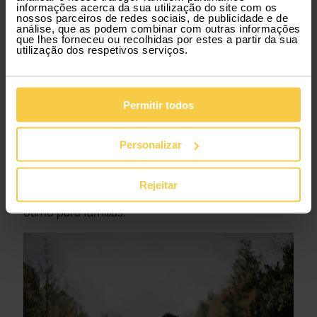
informações acerca da sua utilização do site com os
nossos parceiros de redes sociais, de publicidade e de
análise, que as podem combinar com outras informações
que lhes forneceu ou recolhidas por estes a partir da sua
utilização dos respetivos serviços.
Amesterdão
Tudo plano, seguro e organizado. Ideal para um
Permitir todos
passeio em família a pedalar ou um cruzeiro pelos
canais. Mas há mais. O NEMO Science Museum é
Personalizar
interativo e perfeito para explorar em família. E para
uma pausa verde, nada como o Vondelpark, com
parques infantis e espaço para correr à vontade.
Rejeitar
Para uma estadia confortável, o Stayokay
Amsterdam Vondelpark é descontraído, central e
ótimo para famílias.