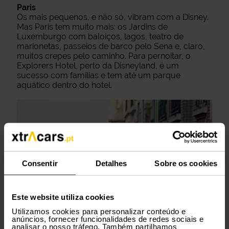
Paris
Os mais pequenos, e não só, vibram com a Disney.
Mas Paris tem muito mais: os Jardins de
Luxemburgo com baloiços, lagos, teatro de
marionetas, passeios de barco pelo Sena e, claro,
muitos crepes pelo caminho. Para pernoitar, o
Explorers Hotel, perto da Disneyland, é um
sucesso com famílias e tem até um parque
aquático dentro do hotel.
Consentir
Detalhes
Sobre os cookies
Este website utiliza cookies
Utilizamos cookies para personalizar conteúdo e
anúncios, fornecer funcionalidades de redes sociais e
analisar o nosso tráfego. Também partilhamos