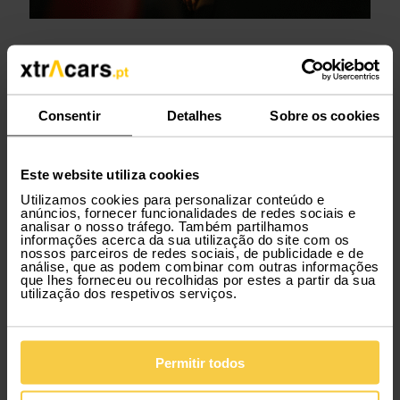
Fazemos mais pelo teu negócio
As necessidades do teu negócio podem variar ao
Consentir
Detalhes
Sobre os cookies
longo do tempo. E uma solução flexível para dar
resposta a essas necessidades é a subscrição
corporate da Xtracars. Precisas de um carro
comercial durante um determinado período?
Este website utiliza cookies
Explora a nossa frota, subscreve o carro que
Utilizamos cookies para personalizar conteúdo e
precisas e não deixes que nada te impeça de levar
anúncios, fornecer funcionalidades de redes sociais e
o teu negócio mais longe.
analisar o nosso tráfego. Também partilhamos
informações acerca da sua utilização do site com os
nossos parceiros de redes sociais, de publicidade e de
Os nossos carros comerciais vêm carregados de
análise, que as podem combinar com outras informações
conectividade e com espaço para tudo e mais
que lhes forneceu ou recolhidas por estes a partir da sua
alguma coisa. Equipados com tecnologias
utilização dos respetivos serviços.
avançadas, este tipo de carros possibilitam o
contacto permanente entre empresa e
colaborador. Ainda mais importante, têm
condições específicas que te permitem transportar
Permitir todos
mercadoria de forma segura.