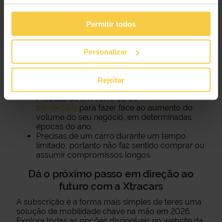
Existem vários cenários em que um carro chave na
Permitir todos
mão pode ser a melhor opção. Tudo depende
daquilo que estás à procura. Aqui ficam alguns
exemplos de quando pode fazer sentido optar pelo
Personalizar
aluguer mensal de carros
:
Procuras um carro para o dia a dia, mas não
te queres preocupar com revisões ou
Rejeitar
seguros;
Precisas de um carro ou de
carrinhas
comerciais
para fazer face ao aumento do
volume do seu negócio, em determinadas
épocas do ano;
Precisas de um carro durante um tempo
limitado, portanto não faz sentido comprar ou
assumir compromissos longos.
Dá o próximo passo em direção ao
futuro com a Xtracars
A subscrição é a forma mais simples de teres uma
solução de mobilidade chave na mão em 2026.
Explora todas as opções disponíveis no website da