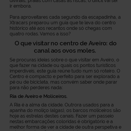
divinais, praias com casas às riscas, o difícil vai ser
ir embora.
Para aproveitares cada segundo da escapadinha, a
Xtracars preparou um guia que te leva do centro
histórico até aos recantos onde só chegas com
quatro rodas. Vamos a isso?
O que visitar no centro de Aveiro: do
canal aos ovos moles.
Se procuras ideias sobre o que visitar em Aveiro, o
que fazer na cidade ou quais os pontos turísticos
imperdíveis, este guia reúne tudo num só roteiro. O
Centro é compacto e perfeito para ser explorado a
pé ou de bicicleta, mas convém saber onde parar
para não perderes nada:
Ria de Aveiro e Moliceiros.
A Ria é a alma da cidade. Outrora usados para a
apanha do moliço (algas), os barcos moliceiros são
hoje as estrelas destes canais. Fazer um passeio
nestas embarcações coloridas é obrigatório e a
melhor forma de ver a cidade de outra perspetiva e