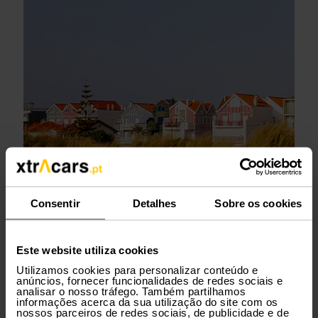
Consentir
Detalhes
Sobre os cookies
Este website utiliza cookies
Utilizamos cookies para personalizar conteúdo e
Passadiços de Aveiro e Salinas.
anúncios, fornecer funcionalidades de redes sociais e
analisar o nosso tráfego. Também partilhamos
Para os amantes de natureza, os Passadiços da Ria
informações acerca da sua utilização do site com os
de Aveiro oferecem um trilho de 7,5 km (ida) com
nossos parceiros de redes sociais, de publicidade e de