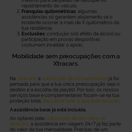
máximo para despesas de reboque ou
repatriamento do veículo.
Franquias quilométricas
: algumas
assistências só garantem alojamento se o
incidente ocorrer a mais de X quilómetros da
tua residência.
Exclusões
: condução sob efeito de álcool ou
participação em provas desportivas
costumam invalidar o apoio.
Mobilidade sem preocupações com a
Xtracars.
Na
Xtracars
, a
subscrição de um automóvel
já foi
pensada para que a tua única preocupação seja o
destino e a escolha da playlist. Por isso, os nossos
serviços base e complementares focam-se na tua
proteção total.
Descobre tudo o que está incluído
.
A assistência base já está incluída.
Ao optares pela
subscrição de um carro na
Xtracars
, a assistência em viagem 24/7 já faz parte
do valor da tua mensalidade. Precisas de um