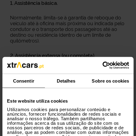
1. Assistência básica.
Normalmente, limita-se à garantia de reboque do
veículo até à oficina mais próxima ou indicada pelo
condutor e o transporte dos passageiros até ao
destino ou residência (dentro de um limite de
quilómetros).
2. Assistência extensa (ou completa).
Para quem quer tranquilidade total, estas versões
mais completas incluem serviços adicionais, tais
Consentir
Detalhes
Sobre os cookies
como:
Viatura de substituição
: para continuares a
tua jornada enquanto o teu veículo é
Este website utiliza cookies
reparado.
Utilizamos cookies para personalizar conteúdo e
Alojamento
: se o azar acontecer longe de
anúncios, fornecer funcionalidades de redes sociais e
casa e a reparação demorar mais de 24
analisar o nosso tráfego. Também partilhamos
horas, o serviço pode incluir estadia
informações acerca da sua utilização do site com os
temporária ou transporte até ao destino.
nossos parceiros de redes sociais, de publicidade e de
análise, que as podem combinar com outras informações
Transporte de passageiros e bagagens
: se o