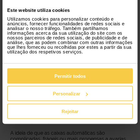
Este website utiliza cookies
Utilizamos cookies para personalizar conteúdo e
anúncios, fornecer funcionalidades de redes sociais e
analisar o nosso tráfego. Também partilhamos
informações acerca da sua utilização do site com os
nossos parceiros de redes sociais, de publicidade e de
análise, que as podem combinar com outras informações
que lhes forneceu ou recolhidas por estes a partir da sua
utilização dos respetivos serviços.
Aluga um carro automático de forma
Permitir todos
descomplicada.
Ainda tens dúvidas? Experimentar pode ser a
Personalizar
melhor forma de perceber o que torna esta opção
tão prática. Com a Xtracars, podes alugar um carro
automático sem fidelização e com tudo incluído: a
Rejeitar
solução perfeita para quem procura mais conforto
e menos preocupações.
A ideia de que as caixas automáticas são
complicadas, frágeis ou mais propensas a avarias