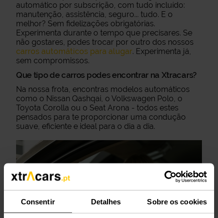
automático por subscrição, com tudo incluído:
manutenção, assistência, seguro... tudo. E o
melhor? Sem fidelizações obrigatórias.
Experimenta durante o tempo que precisares. Se
não gostares, podes trocar por outro dos nossos
carros automáticos para alugar
. Experimenta já,
sem compromissos.
Que tipo de carros podes encontrar na Xtracars?
Na nossa frota, encontras modelos automáticos
como o Nissan Qashqai, o Volkswagen Polo, o
Toyota Corolla ou o Seat Arona - todos estes
pensados para te proporcionar uma condução
suave, eficiente e ideal para o dia a dia.
Consentir
Detalhes
Sobre os cookies