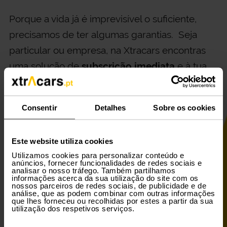
Porque a vida já é imprevisível o suficiente,
precisamos de ter algumas garantias. Seja
particular ou empresa, na Xtracars encontras
uma solução de
subscrição imediata
e à tua
medida, com tudo incluído.
Xtraordinário, não
é?
Consentir
Detalhes
Sobre os cookies
Começar Já
Este website utiliza cookies
Utilizamos cookies para personalizar conteúdo e
anúncios, fornecer funcionalidades de redes sociais e
analisar o nosso tráfego. Também partilhamos
informações acerca da sua utilização do site com os
nossos parceiros de redes sociais, de publicidade e de
Seguro contra terceiros
análise, que as podem combinar com outras informações
que lhes forneceu ou recolhidas por estes a partir da sua
utilização dos respetivos serviços.
Assistência em viagem 24H