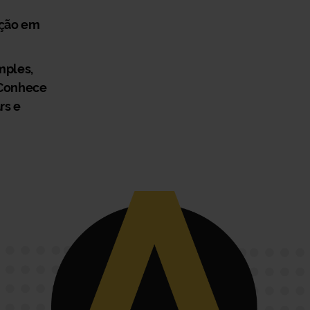
ição em
mples,
 Conhece
rs e