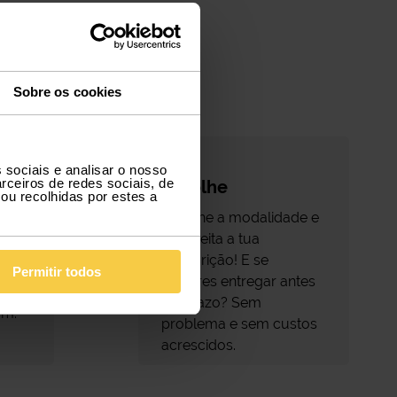
Sobre os cookies
4.
 sociais e analisar o nosso
rceiros de redes sociais, de
Escolhe
ou recolhidas por estes a
Escolhe a modalidade e
aproveita a tua
or
subscrição! E se
o
Permitir todos
quiseres entregar antes
uro a
do prazo? Sem
gem.
problema e sem custos
acrescidos.