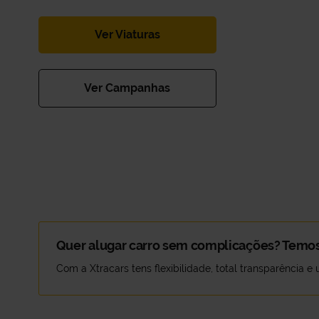
Ver Viaturas
Ver Campanhas
Quer alugar carro sem complicações? Temos
Com a Xtracars tens flexibilidade, total transparência e
As melhores condições para o teu aluguer d