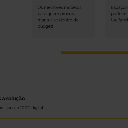
Os melhores modelos
Espaçoso
para quem procura
perfeitos
manter-se dentro do
tua famíli
budget!
 a solução
 um serviço 100% digital.
e carros de longa duração.