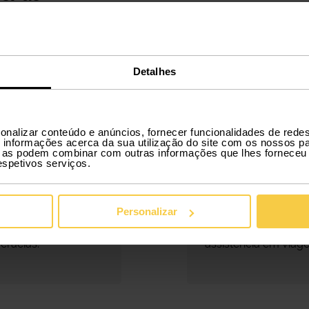
il.
ia de
imples.
Detalhes
onalizar conteúdo e anúncios, fornecer funcionalidades de redes
3.
informações acerca da sua utilização do site com os nossos pa
ue as podem combinar com outras informações que lhes forneceu 
respetivos serviços.
erva
Usufrui
a tua reserva em
Os nossos carros p
os minutos
subscrição têm tud
Personalizar
lmente online e sem
incluído, desde seg
cracias.
assistência em via