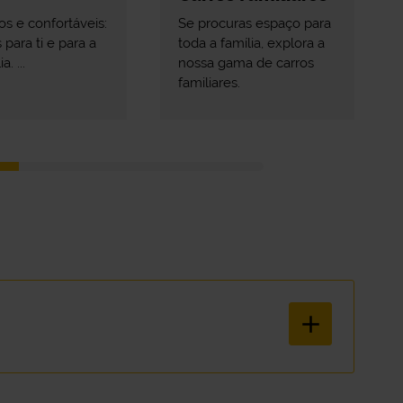
s e confortáveis:
Se procuras espaço para
 para ti e para a
toda a família, explora a
a. ...
nossa gama de carros
familiares.