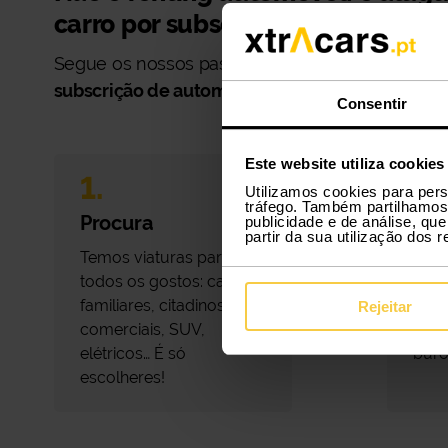
carro por subscrição, simples e fác
Segue os nossos passos e torna a tua experiênc
subscrição de automóveis
Xtraordinariamente s
Consentir
Este website utiliza cookies
1.
Utilizamos cookies para pers
2.
tráfego. Também partilhamos 
Procura
publicidade e de análise, q
partir da sua utilização dos 
Res
Temos viaturas para
todos os gostos: carros
Faz 
familiares, citadinos,
pouc
Rejeitar
comerciais, SUV,
tota
elétricos… É só
buro
escolheres!